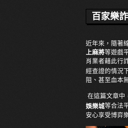
百家樂
近年來，隨著
上麻將
等遊戲
肖業者藉此行
經查證的情況
阻、甚至血本
在這篇文章中
等合法
娛樂城
安心享受博弈