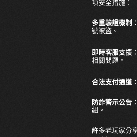
項安全措施：
多重驗證機制
號被盜。
即時客服支援
相關問題。
合法支付通道
防詐警示公告
組。
許多老玩家分