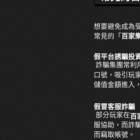
想要避免成為
常見的「
百家
假平台誘騙投
詐騙集團常利
口號，吸引玩
儲值金額進入
假冒客服詐騙
部分玩家在
百
服協助，而詐
而竊取帳號。