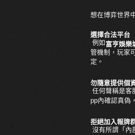
想在博弈世界
選擇合法平台
例如
富亨娛樂
管機制，玩家
定。
勿隨意提供個
任何聲稱是客
pp內確認真偽
拒絕加入報牌
沒有所謂「內