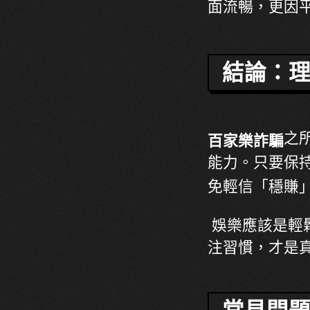
面流暢，更因
結論：
之
百家樂詐騙
能力。只要保
免輕信「穩賺
娛樂應該是輕
注習慣，才是