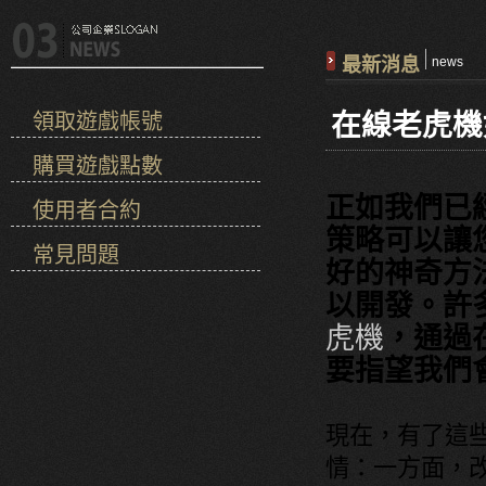
最新消息
news
在線老虎機
領取遊戲帳號
購買遊戲點數
正如我們已
使用者合約
策略可以讓
常見問題
好的神奇方
以開發。許
虎機
，通過
要指望我們
現在，有了這
情：一方面，