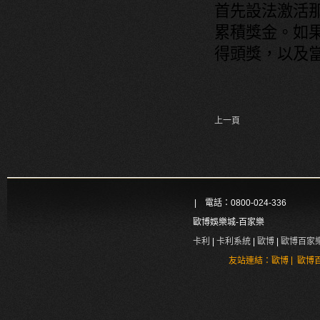
首先設法激活
累積獎金。如
得頭獎，以及
上一頁
| 電話：0800-024-336
歐博娛樂城-百家樂
卡利
|
卡利系統
|
歐博
|
歐博百家
|
友站連結：
歐博
歐博